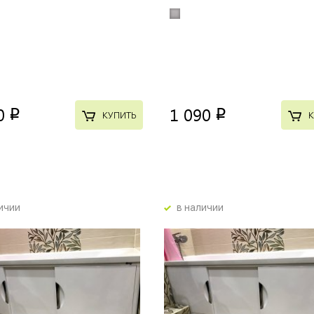
0
1 090
p
p
КУПИТЬ
К
ичии
в наличии