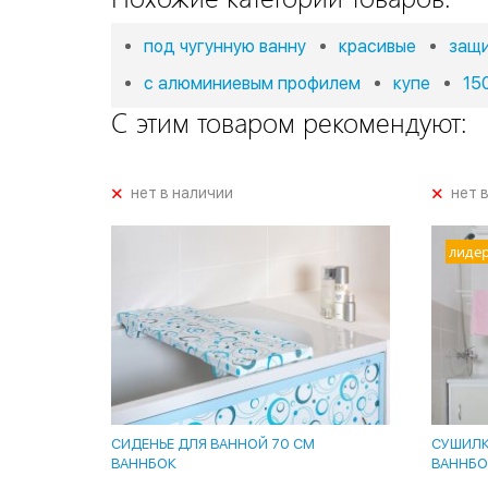
под чугунную ванну
красивые
защ
с алюминиевым профилем
купе
15
С этим товаром рекомендуют:
+
+
нет в наличии
нет 
лиде
СИДЕНЬЕ ДЛЯ ВАННОЙ 70 СМ
СУШИЛКА
ВАННБОК
ВАННБО