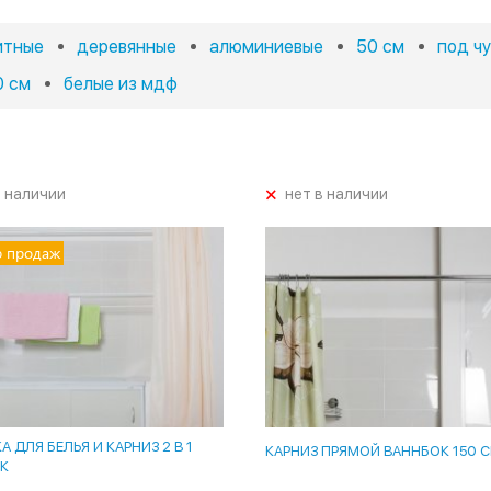
итные
деревянные
алюминиевые
50 см
под ч
0 см
белые из мдф
+
в наличии
нет в наличии
р продаж
 ДЛЯ БЕЛЬЯ И КАРНИЗ 2 В 1
КАРНИЗ ПРЯМОЙ ВАННБОК 150 
К