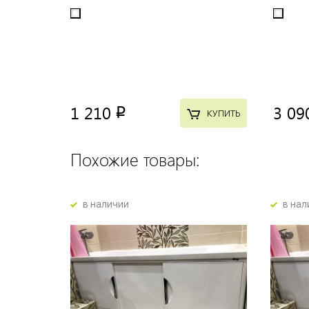
1 210
3 09
p
КУПИТЬ
Похожие товары:
в наличии
в нал