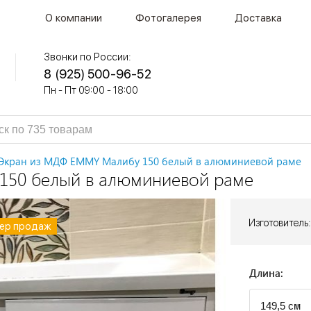
О компании
Фотогалерея
Доставка
Звонки по России:
8 (925) 500-96-52
Пн - Пт 09:00 - 18:00
Экран из МДФ EMMY Малибу 150 белый в алюминиевой раме
150 белый в алюминиевой раме
Изготовитель:
ер продаж
ер продаж
ер продаж
ер продаж
ер продаж
ер продаж
ер продаж
ер продаж
ер продаж
ер продаж
ер продаж
ер продаж
ер продаж
ер продаж
ер продаж
ер продаж
ер продаж
ер продаж
ер продаж
ер продаж
ер продаж
Длина: