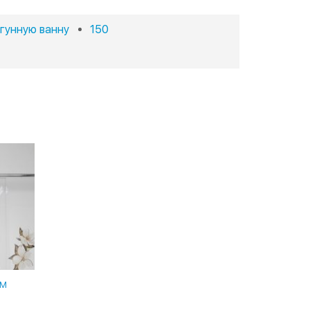
угунную ванну
150
СМ